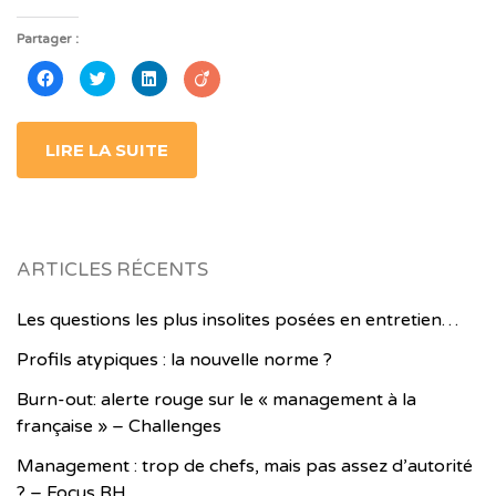
Partager :
Cliquez
Cliquez
Cliquez
pour
pour
pour
partager
partager
partager
sur
sur
sur
Facebook(ouvre
Twitter(ouvre
LinkedIn(ouvre
dans
dans
dans
LIRE LA SUITE
une
une
une
nouvelle
nouvelle
nouvelle
fenêtre)
fenêtre)
fenêtre)
ARTICLES RÉCENTS
Les questions les plus insolites posées en entretien…
Profils atypiques : la nouvelle norme ?
Burn-out: alerte rouge sur le « management à la
française » – Challenges
Management : trop de chefs, mais pas assez d’autorité
? – Focus RH