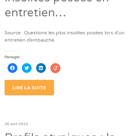
entretien…
Source : Questions les plus insolites posées lors d’un
entretien d’embauche
Partager :
Cliquez
Cliquez
Cliquez
pour
pour
pour
partager
partager
partager
sur
sur
sur
Facebook(ouvre
Twitter(ouvre
LinkedIn(ouvre
dans
dans
dans
LIRE LA SUITE
une
une
une
nouvelle
nouvelle
nouvelle
fenêtre)
fenêtre)
fenêtre)
26 avril 2022