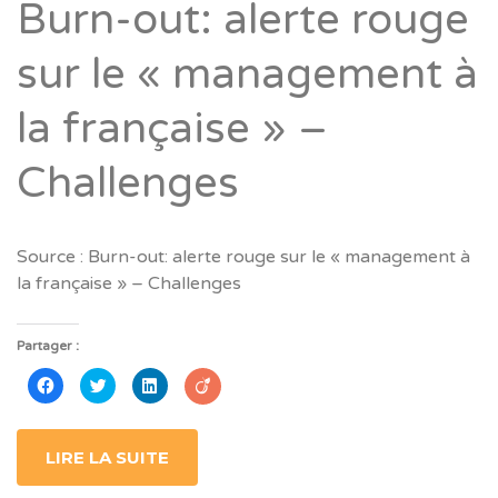
Burn-out: alerte rouge
sur le « management à
la française » –
Challenges
Source : Burn-out: alerte rouge sur le « management à
la française » – Challenges
Partager :
Cliquez
Cliquez
Cliquez
pour
pour
pour
partager
partager
partager
sur
sur
sur
Facebook(ouvre
Twitter(ouvre
LinkedIn(ouvre
dans
dans
dans
LIRE LA SUITE
une
une
une
nouvelle
nouvelle
nouvelle
fenêtre)
fenêtre)
fenêtre)