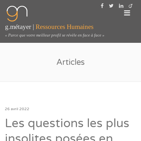
Me
g.métayer |
Ressources Humaines
« Parce que votre meilleur profil se révèle en face à face »
Articles
26 avril 2022
Les questions les plus
insolites posées en