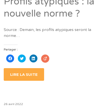
Profils atypiques : la
nouvelle norme ?
Source : Demain, les profils atypiques seront la
norme…
Partager :
Cliquez
Cliquez
Cliquez
pour
pour
pour
partager
partager
partager
sur
sur
sur
Facebook(ouvre
Twitter(ouvre
LinkedIn(ouvre
dans
dans
dans
LIRE LA SUITE
une
une
une
nouvelle
nouvelle
nouvelle
fenêtre)
fenêtre)
fenêtre)
26 avril 2022