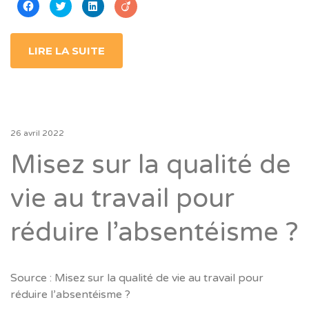
Cliquez
Cliquez
Cliquez
pour
pour
pour
partager
partager
partager
sur
sur
sur
Facebook(ouvre
Twitter(ouvre
LinkedIn(ouvre
dans
dans
dans
LIRE LA SUITE
une
une
une
nouvelle
nouvelle
nouvelle
fenêtre)
fenêtre)
fenêtre)
26 avril 2022
Misez sur la qualité de
vie au travail pour
réduire l’absentéisme ?
Source : Misez sur la qualité de vie au travail pour
réduire l’absentéisme ?